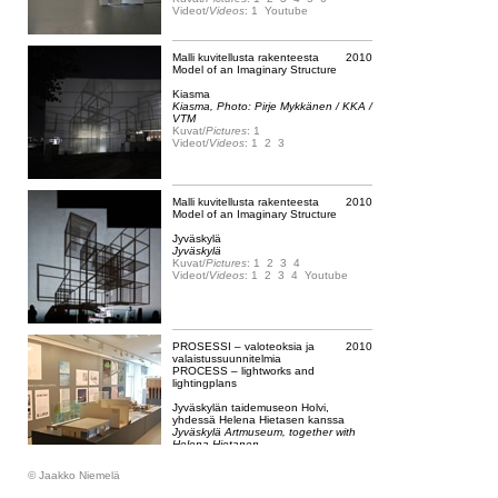
Videot/
Videos
:
1
Youtube
Malli kuvitellusta rakenteesta
2010
Model of an Imaginary Structure
Kiasma
Kiasma, Photo: Pirje Mykkänen / KKA /
VTM
Kuvat/
Pictures
:
1
Videot/
Videos
:
1
2
3
Malli kuvitellusta rakenteesta
2010
Model of an Imaginary Structure
Jyväskylä
Jyväskylä
Kuvat/
Pictures
:
1
2
3
4
Videot/
Videos
:
1
2
3
4
Youtube
PROSESSI – valoteoksia ja
2010
valaistussuunnitelmia
PROCESS – lightworks and
lightingplans
Jyväskylän taidemuseon Holvi,
yhdessä Helena Hietasen kanssa
Jyväskylä Artmuseum, together with
Helena Hietanen
Kuvat/
Pictures
:
1
2
Videot/
Videos
:
1
© Jaakko Niemelä
Tiloja
2010