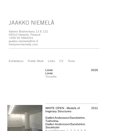
Itäinen Brahenkatu 13 E 121
00510 Helsinki, Finland
+358 50 5984201
jaakko.niemela@nic.fi
hietanenniemela.com
Exhibitions
Public Work
Links
CV
Texts
Lönki
2026
Lönki
Youtube
WHITE OPEN - Models of
2011
Imginary Structures
Galleri Andersson/Sandström,
Tukholma
Galleri Andersson/Sandström,
Stockholm
Kuvat/
Pictures
:
1
2
3
4
5
6