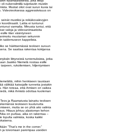
kin epämääräisestä, joka liittyy
li nukensilmillä tuijottaviin mustiin
sta. Mustat oliot ovat surun kuvia tai
n. Videoteoksessa aggressiivisuus on
einät mustiksi ja reikäkovalevyjen
 koordinaatit. Lattia ei tuntunut
untunut varmalta. Minusta tuntui, että
ivat valoja ja videoanimaatioita
 esille tilan vääntyneen
oli animoitu muutaman sekunnin
nin taidemuseon kappelista.
liko se häiritsemässä teoksen suruun
uksena. Se saattaa rakentaa kokijansa
ksiin liittyneistä tuntemuksista, jotka
saan Jaakko Niemelä nostaa esille
 tarpeen, rukoilemisen, hiljentymisen
Niemelältä, mihin henkiseen taustaan
 välittää katsojalle tunnetta jostakin
. Hän toteaa, että ihmisen on vaikea
 tiedä, mikä ihmistä odottaa kuoleman
Teos ja Raamatusta lainattu teoksen
in tekemänsä teokseen kuulunutta
amiseen, mutta se on yhtä aito valinta
taus. Hitaus johtuu alastoman kehon
 Aika on purkaa, aika on rakentaa –
e lopulta valmista, koska kaikki
mukaisena.
tään ”That’s me in the corner.”
maan ja toivomaan parempaa useiden