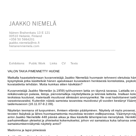
Itäinen Brahenkatu 13 E 121
00510 Helsinki, Finland
+358 50 5984201
jaakko.niemela@nic.fi
hietanenniemela.com
Exhibitions
Public Work
Links
CV
Texts
VALON TAKIA PIMENNETTY HUONE
Matkalla haastattelemaan kuvanveistäjä Jaakko Niemelää huomasin tehneeni oletuksia häne
kysymyksiä jotka käsittelivät hänen ajatuksiaan kuvataiteen henkisestä kontekstista, psykologi
kuvataidetta tehdään. Mutta kuinkas sitten kävikään?
Kuvanveistäjä Jaakko Niemelän (s.1959) työhuoneen lattia on täynnä tavaraa. Lattialla on use
reikäkovalevyn palasia, listoja, pienoismalleja näyttelytilasta ja teknisiä laitteita. Irrallaan k
teoksissa kuuluivat, materiaalit muuttuvat silmissäni anonyymeiksi. Ne ovat kadottaneet t
varastotavaraksi. Kuitenkin näistä samoista tavaroista muodostui yli vuoden kestänyt Vään
taidemuseoon (16.11.07-9.2.09).
Näyttelyn teemana oli luopuminen, ihmisen elämän päättyminen. Näyttely oli myös prosessi, 
teosten lisäyksiä ja lähes huomaamattomia muutoksia teosten esillepanossa. Vääntynyt-näy
antoi Jaakko Niemelälle 448 päivää aikaa ja tilaa käsitellä lähempiensä menetyksiä. Henkil
parhaimmillaan yleiseksi ja yhteiseksi kokemukseksi, johon voi samaistua kuka tahansa omie
samaistumisennäkymiä näyttely antoi?
Madonna ja lapsi pimeässä