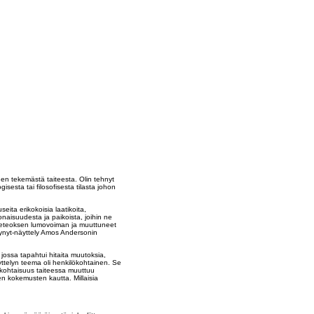
n tekemästä taiteesta. Olin tehnyt
sesta tai filosofisesta tilasta johon
ita erikokoisia laatikoita,
okonaisuudesta ja paikoista, joihin ne
aideteoksen lumovoiman ja muuttuneet
tynyt-näyttely Amos Andersonin
jossa tapahtui hitaita muutoksia,
ttelyn teema oli henkilökohtainen. Se
ökohtaisuus taiteessa muuttuu
n kokemusten kautta. Millaisia