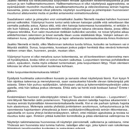
Jaakko Niemelä tuo keskustelussa luopumisen rinnalle ajatuksen keskeneräisyydestä ja josta
suruun ja sen hallitsemattomuuteen. Hallitsemattomuus ei ollut näyttelyssä aggressiivista, se o
epämääräisiin muotoihin muotoiltua sanallistamattomuutta ja videoteoksessa seinän hajottami
kasvaimia, joista useimmat olivat piilotettu näyttelyn suurimpaan ja pimeimpään huoneesee
muuttunut alistuneeksi mutta ei periksi antaneeksi voimattomuudeksi.
Saadakseen valon ja pimeyden erot voimakkaiksi Jaakko Niemelä maalasi kahden huoneen s
pinnat valkoisiksi. Vääntynyt huone tuntui sekä tulevan katsojan päälle että sekoittavan tilan
varmalta paikalta astua. Ajatus siitä, että olen katsoja katsomassa kuvataidetta, ei sekään t
olin kuin häkissä, ja että minua katsottiin reikäkovalevyn takana olevasta tilasta, jossa vilkku
ohjaava tekniikka. Kun valot muuttuivat ristikkäin kulkeviksi vanoiksi, ne toivat lyhyeksi aikaa
arkkitehtonisen rakenteen ja loivat samalla tilaan uusia sisäkkäisiä tiloja. Valojen sekaan 
mittainen kuva, yksityiskohta Madonna ja lapsi -aiheisesta lasimaalauksesta Amos Anderso
Jaakko Niemelä ei tiedä, oliko Madonnan tarkoitus tuoda lohtua, kutsuiko se luokseen vai o
liittyvää sisältöä. Surua, luopumista, kuvataan joskus paljon henkistä tilaa vievänä kokem
mieleen oman tilan, huoneen, pesän, mustan olion.
Vääntynyt huone ei ollut metafora surun kokemisesta, se oli konkreettinen rakennelma menety
oli hyväksyttävä, koska niihin ei voinut muuten vaikuttaa. Luopumisen teemaa pohdiskelles
uskon, epäuskon, mutta myös erilaiset tuntemukset, joita luopumiseen liittyy. Yksin olemisen
kirkossa tai vihan tuntemukset kuolemaa kohtaan.
Voiko luopumisenkokemuksesta kiittää?
Epäilystä huolimatta uskonnollinen kuvasto ja sanasto olivat näyttelyssä läsnä. Kun kysyn 
hän sijoittaa taiteensa ja menetyksensä, saan vastaukseksi hänelle olevan tärkeämpää yrittää
asiasta. Sitten hän puhuu epäilystään, tahdostaan uskoa ja kykenemättömyydestään uskoa
ajatella, että hän lakkaa joskus olemasta. Ehkä sielu tai henki eivät koskaan katoa? Emme
jälkeen.
Keskimmäisen huoneen videotriptyykin nimeä on ”Suurin niistä on rakkaus – Luopuminen”. 
nimi liittyvät Niemelän äidin poismenoon. Triptyykissä alaston taiteilija hajottaa aikaisemm
mustaa seinää löytämällään kirveenteränkaltaisella kivellä. Kivi ei ole parhain työkalu hajott
kuin alastomuus. Molempia asioita yhdistää jonkinlainen avuttomuus, turhautuneisuus ja hi
varomisesta hajottamisen yhteydessä ja kiven epäkäytännöllisyydestä seinän rikkomisessa.
ajatuksella on suora yhteys keskeneräisyyteen, siihen, ettei mistään ajatuksista ja teoista tul
muuttuu koko ajan. Ihminen yrittää kuitenkin kontrolloida ja pitää elämäänsä valintojensa 
Näyttelyn takimmaisessa huoneessa oli näyttelyn pienoismalli, valkoisena ja valoisana, nimel
Yhdessä sen huoneista istui tumma hahmo, taiteilijan alter ego, joka kykeni vain rukoile
lähipiirissä tapahtuneiden kuolemien ja sairauksien edessä.